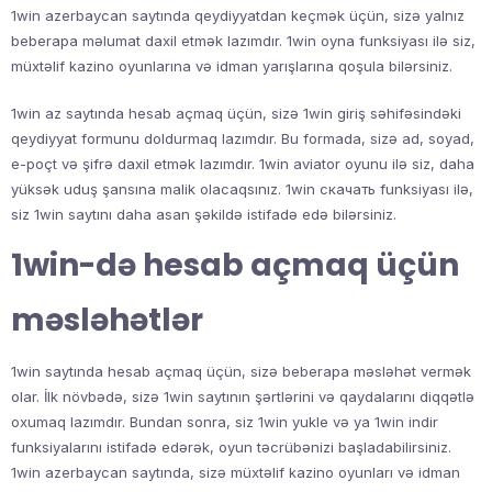
1win azerbaycan saytında qeydiyyatdan keçmək üçün, sizə yalnız
beberapa məlumat daxil etmək lazımdır. 1win oyna funksiyası ilə siz,
müxtəlif kazino oyunlarına və idman yarışlarına qoşula bilərsiniz.
1win az saytında hesab açmaq üçün, sizə 1win giriş səhifəsindəki
qeydiyyat formunu doldurmaq lazımdır. Bu formada, sizə ad, soyad,
e-poçt və şifrə daxil etmək lazımdır. 1win aviator oyunu ilə siz, daha
yüksək uduş şansına malik olacaqsınız. 1win скачать funksiyası ilə,
siz 1win saytını daha asan şəkildə istifadə edə bilərsiniz.
1win-də hesab açmaq üçün
məsləhətlər
1win saytında hesab açmaq üçün, sizə beberapa məsləhət vermək
olar. İlk növbədə, sizə 1win saytının şərtlərini və qaydalarını diqqətlə
oxumaq lazımdır. Bundan sonra, siz 1win yukle və ya 1win indir
funksiyalarını istifadə edərək, oyun təcrübənizi başladabilirsiniz.
1win azerbaycan saytında, sizə müxtəlif kazino oyunları və idman