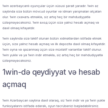
1win azerbaycanlı oyunçular üçün xüsusi şərait yaradır. 1win az
saytında sizə bütün mövcud oyunlar və idman yarışmaları əlçatan
olur. 1win скачать etməklə, siz artıq heç bir məhdudiyyətlə
üzləşməyəcəksiniz. 1win вход üçün sizə yalnız hesab açmaq və
daxil olmaq kifayətdir.
1win saytında sizə təklif olunan bütün xidmətlərdən istifadə etmək
üçün, sizə yalnız hesab açmaq və ilk depozitə daxil olmaq kifayətdir.
1win oyna və qazanmaq üçün sizə müxtəlif variantlar təklif olunur.
1win yukle və ya 1win indir etməklə, siz artıq heç bir məhdudiyyətlə
üzləşməyəcəksiniz.
1win-də qeydiyyat və hesab
açmaq
1win Azərbaycan saytına daxil olaraq, siz 1win indir və ya 1win yukle
funksiyalarını istifadə edərək, oyun təcrübənizi başladabilirsiniz.