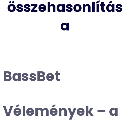
összehasonlítás
a
BassBet
Vélemények – a