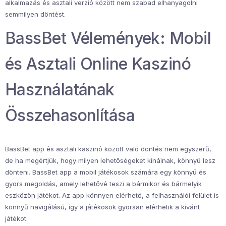
alkalmazás és asztali verzió között nem szabad elhanyagolni
semmilyen döntést.
BassBet Vélemények: Mobil
és Asztali Online Kaszinó
Használatának
Összehasonlítása
BassBet app és asztali kaszinó között való döntés nem egyszerű,
de ha megértjük, hogy milyen lehetőségeket kínálnak, könnyű lesz
dönteni. BassBet app a mobil játékosok számára egy könnyű és
gyors megoldás, amely lehetővé teszi a bármikor és bármelyik
eszközön játékot. Az app könnyen elérhető, a felhasználói felület is
könnyű navigálású, így a játékosok gyorsan elérhetik a kívánt
játékot.