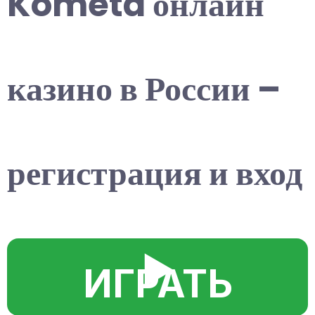
Kometa онлайн
казино в России –
регистрация и вход
▶️
ИГРАТЬ