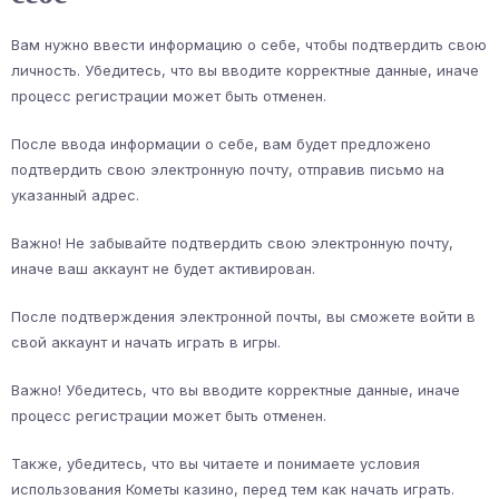
Вам нужно ввести информацию о себе, чтобы подтвердить свою
личность. Убедитесь, что вы вводите корректные данные, иначе
процесс регистрации может быть отменен.
После ввода информации о себе, вам будет предложено
подтвердить свою электронную почту, отправив письмо на
указанный адрес.
Важно! Не забывайте подтвердить свою электронную почту,
иначе ваш аккаунт не будет активирован.
После подтверждения электронной почты, вы сможете войти в
свой аккаунт и начать играть в игры.
Важно! Убедитесь, что вы вводите корректные данные, иначе
процесс регистрации может быть отменен.
Также, убедитесь, что вы читаете и понимаете условия
использования Кометы казино, перед тем как начать играть.