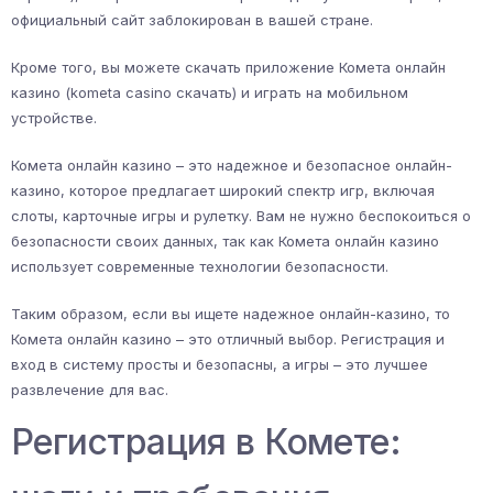
официальный сайт заблокирован в вашей стране.
Кроме того, вы можете скачать приложение Комета онлайн
казино (kometa casino скачать) и играть на мобильном
устройстве.
Комета онлайн казино – это надежное и безопасное онлайн-
казино, которое предлагает широкий спектр игр, включая
слоты, карточные игры и рулетку. Вам не нужно беспокоиться о
безопасности своих данных, так как Комета онлайн казино
использует современные технологии безопасности.
Таким образом, если вы ищете надежное онлайн-казино, то
Комета онлайн казино – это отличный выбор. Регистрация и
вход в систему просты и безопасны, а игры – это лучшее
развлечение для вас.
Регистрация в Комете: