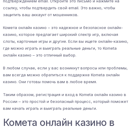
подтверждением email. Откройте это письмо и нажмите на
ссылку, чтобы подтвердить свой email. Это важно, чтобы
защитить ваш аккаунт от мошенников.
Комета онлайн казино – это надежное и безопасное онлайн-
казино, которое предлагает широкий спектр игр, включая
слоты, карточные игры и другие. Если вы ищете онлайн-казино,
где можно играть и выиграть реальные деньги, то Kometa
онлайн казино – это отличный выбор.
В любом случае, если у вас возникнут вопросы или проблемы,
вам всегда можно обратиться к поддержке Kometa онлайн
казино. Они готовы помочь вам в любое время.
Таким образом, регистрация и вход в Kometa онлайн казино в
России – это простой и безопасный процесс, который поможет
вам начать играть и выиграть реальные деньги.
Комета онлайн казино в